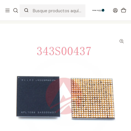
Distribuidor Autorizado Kaisi & SUGON
Inicio
Tienda
Integrados
343s00437