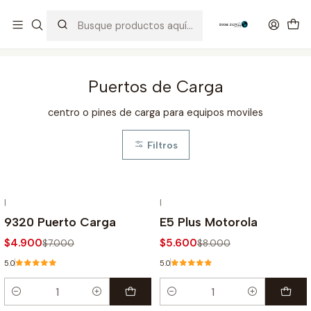
Distribuidor Autorizado Kaisi & SUGON
Inicio
Tienda
Puertos de Carga
Puertos de Carga
centro o pines de carga para equipos moviles
Filtros
|
|
-30% OFF
-30% OFF
9320 Puerto Carga
E5 Plus Motorola
$4.900
$5.600
$7.000
$8.000
5.0
5.0
Cantidad
Cantidad