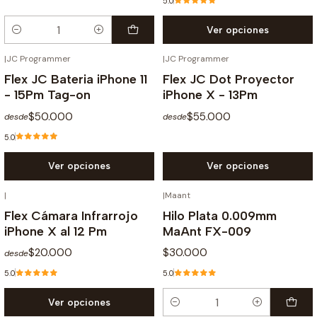
5.0
Ver opciones
Cantidad
|
JC Programmer
|
JC Programmer
Flex JC Bateria iPhone 11
Flex JC Dot Proyector
- 15Pm Tag-on
iPhone X - 13Pm
$50.000
$55.000
desde
desde
5.0
Ver opciones
Ver opciones
|
|
Maant
Flex Cámara Infrarrojo
Hilo Plata 0.009mm
iPhone X al 12 Pm
MaAnt FX-009
$20.000
$30.000
desde
5.0
5.0
Ver opciones
Cantidad