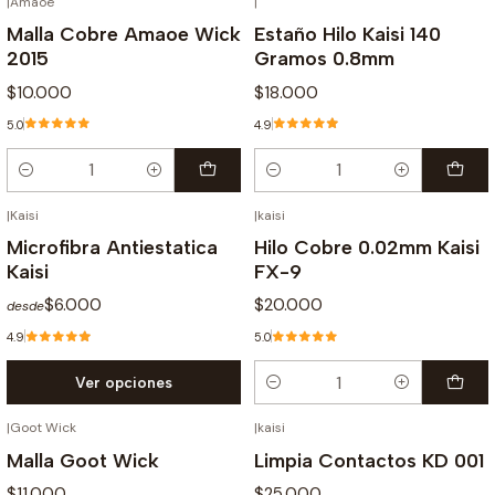
|
Amaoe
|
Malla Cobre Amaoe Wick
Estaño Hilo Kaisi 140
2015
Gramos 0.8mm
$10.000
$18.000
5.0
4.9
Cantidad
Cantidad
|
Kaisi
|
kaisi
Microfibra Antiestatica
Hilo Cobre 0.02mm Kaisi
Kaisi
FX-9
$6.000
$20.000
desde
4.9
5.0
Ver opciones
Cantidad
|
Goot Wick
|
kaisi
Malla Goot Wick
Limpia Contactos KD 001
$11.000
$25.000