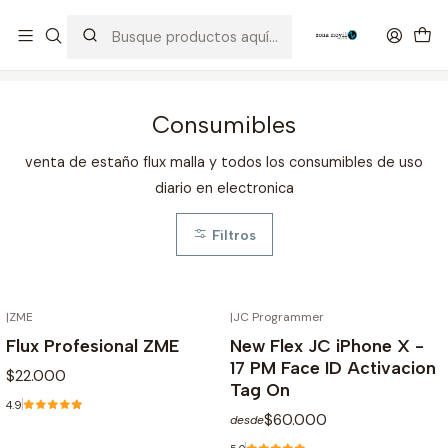
Distribuidor Autorizado Kaisi & SUGON
Inicio
Tienda
Consumibles
Consumibles
venta de estaño flux malla y todos los consumibles de uso
diario en electronica
Filtros
|
ZME
|
JC Programmer
Flux Profesional ZME
New Flex JC iPhone X -
17 PM Face ID Activacion
$22.000
Tag On
4.9
$60.000
desde