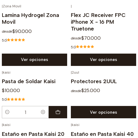
|
Zona Movil
|
Lamina Hydrogel Zona
Flex JC Receiver FPC
Movil
iPhone X - 16 PM
Truetone
$90.000
desde
$70.000
desde
5.0
5.0
Ver opciones
Ver opciones
|
kaisi
|
2uul
Pasta de Soldar Kaisi
Protectores 2UUL
$10.000
$25.000
desde
5.0
Ver opciones
Cantidad
|
kaisi
|
kaisi
Estaño en Pasta Kaisi 20
Estaño en Pasta Kaisi 40