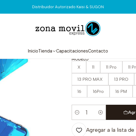
Inicio
Tienda
Consumibles
Pegatina 3M LCD iPhone
Distribuidor Autorizado Kaisi & SUGON
|
Pegatina 3M 
5.0
4 reseñas
Inicio
Tienda
Capacitaciones
Contacto
MODELO
X
11
11 Pro
11 
13 PRO MAX
13 PRO
16
16Pro
16 PM
Agr
Cantidad
Agregar a la lista de