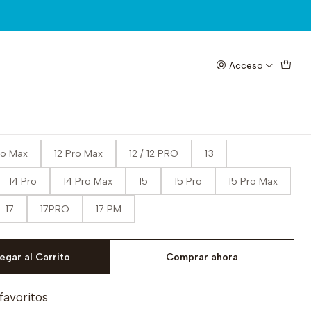
Acceso
LCD iPhone
Pro Max
12 Pro Max
12 / 12 PRO
13
14 Pro
14 Pro Max
15
15 Pro
15 Pro Max
17
17PRO
17 PM
egar al Carrito
Comprar ahora
 favoritos