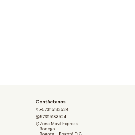
Contáctanos
+573115183524
573115183524
Zona Movil Express
Bodega
Bogota - Bogotá D.C.