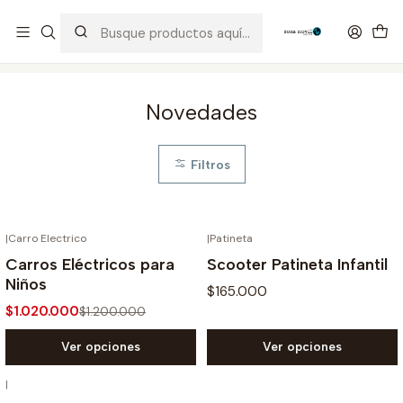
Distribuidor Autorizado Kaisi & SUGON
Inicio
Tienda
Novedades
Novedades
Filtros
|
Carro Electrico
|
Patineta
-15% OFF
Carros Eléctricos para
Scooter Patineta Infantil
Niños
$165.000
$1.020.000
$1.200.000
Ver opciones
Ver opciones
|