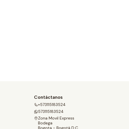
Contáctanos
+573115183524
573115183524
Zona Movil Express
Bodega
Bogota - Bogotá D.C.