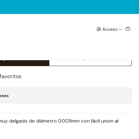
Acceso
.009mm MaAnt FX-009
egar al Carrito
Comprar ahora
 favoritos
ones
, muy delgado de diámetro 0.009mm con fácil union al