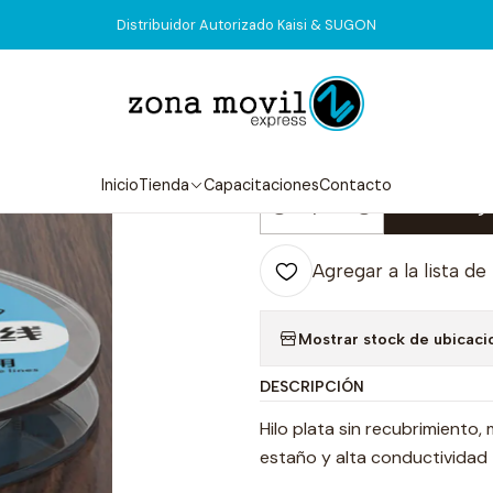
Inicio
Tienda
Consumibles
Hilo Plata 0.009mm MaAnt FX-009
Distribuidor Autorizado Kaisi & SUGON
|
Hilo Plata 0
5.0
3 reseñas
Inicio
Tienda
Capacitaciones
Contacto
Agr
Cantidad
Agregar a la lista de
Mostrar stock de ubicaci
DESCRIPCIÓN
Hilo plata sin recubrimiento
estaño y alta conductividad