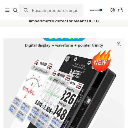
Distribuidor Autorizado Kaisi & SUGON
Inicio
Tienda
Herramientas
Amperímetro detector MaAnt DL-02