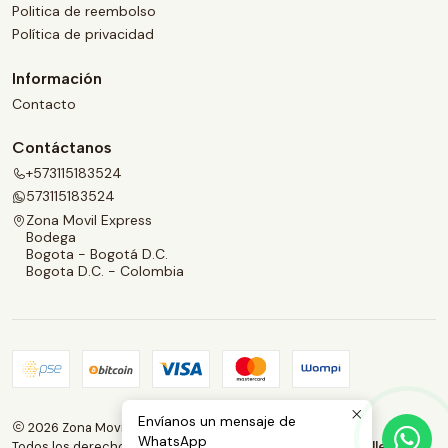
Politica de reembolso
Política de privacidad
Información
Contacto
Contáctanos
+573115183524
573115183524
Zona Movil Express
Bodega
Bogota - Bogotá D.C.
Bogota D.C. - Colombia
Envíanos un mensaje de
2026 Zona Movil Express.
WhatsApp
Todos los derechos reservados.
Desarrollado por Jumpseller
.