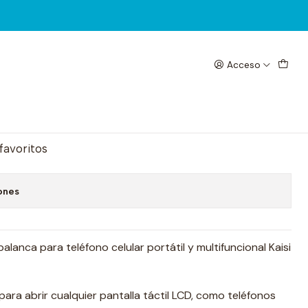
Acceso
 1475
egar al Carrito
Comprar ahora
 favoritos
ones
alanca para teléfono celular portátil y multifuncional Kaisi
ara abrir cualquier pantalla táctil LCD, como teléfonos