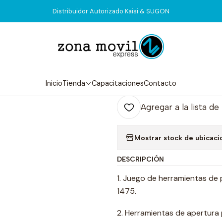
Inicio
Tienda
Herramientas
Apertura Kaisi 1475
Distribuidor Autorizado Kaisi & SUGON
|
Apertura Kaisi
Agr
Inicio
Tienda
Capacitaciones
Contacto
Cantidad
Agregar a la lista de
Mostrar stock de ubicaci
DESCRIPCIÓN
1. Juego de herramientas de p
1475.
2. Herramientas de apertura p