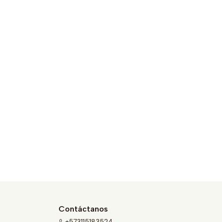
Contáctanos
+573115183524