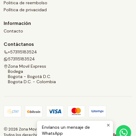
Politica de reembolso
Política de privacidad
Información
Contacto
Contáctanos
+573115183524
573115183524
Zona Movil Express
Bodega
Bogota - Bogotá D.C.
Bogota D.C. - Colombia
Envíanos un mensaje de
2026 Zona Movil Express.
WhatsApp
Todos los derechos reservados.
Desarrollado por Jumpseller
.