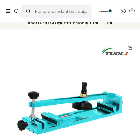
Distribuidor Autorizado Kaisi & SUGON
Inicio
Tienda
Herramientas
Apertura LCD Multifuncional Tuoli TL F4