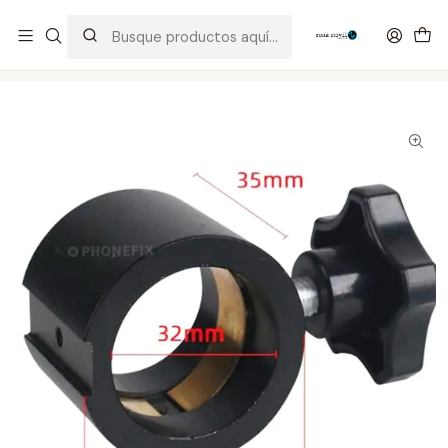
Distribuidor Autorizado Kaisi & SUGON
Inicio
Tienda
Herramientas
Aro Bloque Limite Microscopio