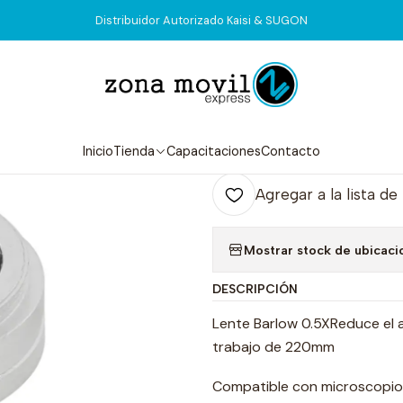
icio
Tienda
Herramientas
Barlow 0.5x 220mm Aluminio Extra Fi
Distribuidor Autorizado Kaisi & SUGON
|
Barlow 0.5x 2
Agr
Inicio
Tienda
Capacitaciones
Contacto
Cantidad
Agregar a la lista de
Mostrar stock de ubicaci
DESCRIPCIÓN
Lente Barlow 0.5XReduce el 
trabajo de 220mm
Compatible con microscopios