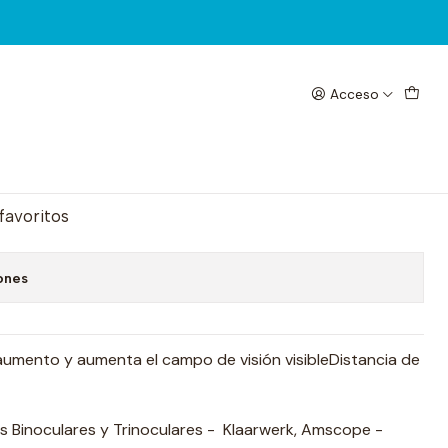
no
Acceso
20mm Aluminio Extra Fino
egar al Carrito
Comprar ahora
 favoritos
ones
aumento y aumenta el campo de visión visibleDistancia de
 Binoculares y Trinoculares - Klaarwerk, Amscope -