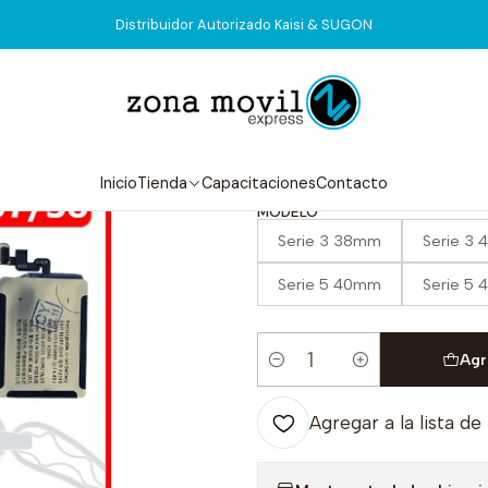
Inicio
Tienda
Batería
Batería Apple Watch
Distribuidor Autorizado Kaisi & SUGON
|
Batería Apple
5.0
3 reseñas
Inicio
Tienda
Capacitaciones
Contacto
MODELO
Serie 3 38mm
Serie 3
Serie 5 40mm
Serie 5
Agr
Cantidad
Agregar a la lista de