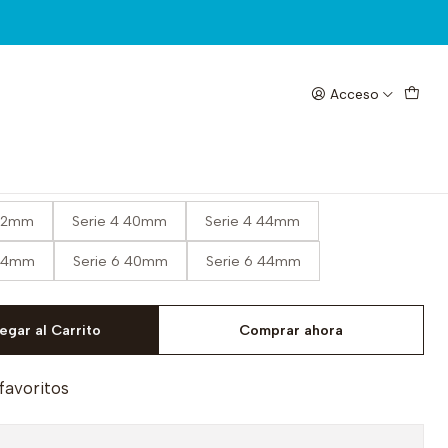
Acceso
 Watch
 42mm
Serie 4 40mm
Serie 4 44mm
 44mm
Serie 6 40mm
Serie 6 44mm
egar al Carrito
Comprar ahora
 favoritos