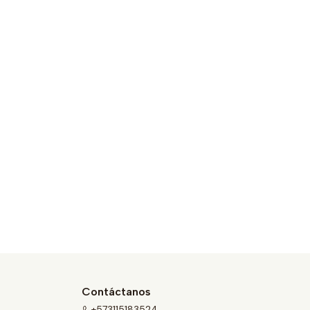
Contáctanos
+573115183524