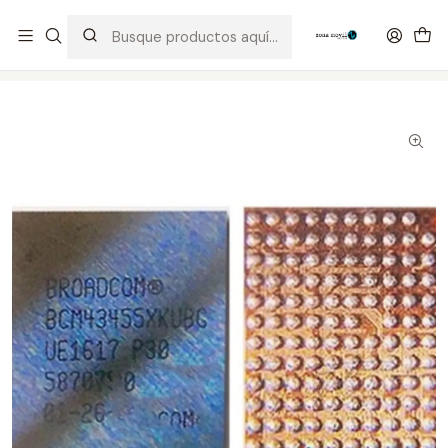
Distribuidor Autorizado Kaisi & SUGON
Inicio
Tienda
Integrados
BCM43596XKUBG