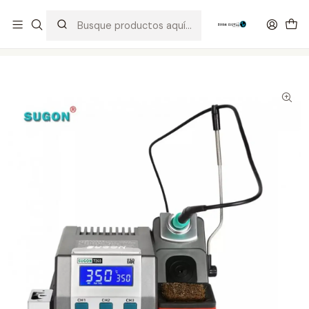
Distribuidor Autorizado Kaisi & SUGON
Inicio
Tienda
Equipos
Cautin SUGON T26D