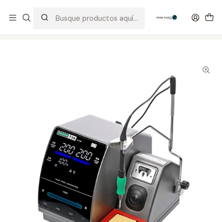
Distribuidor Autorizado Kaisi & SUGON
Inicio
Tienda
Equipos
Cautin SUGON T36