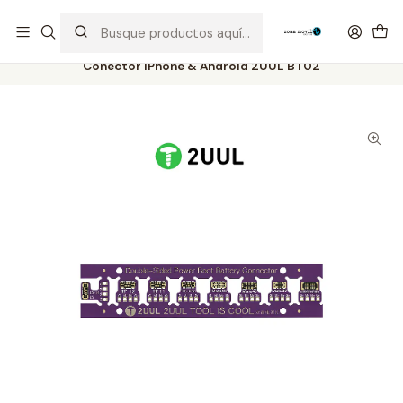
Distribuidor Autorizado Kaisi & SUGON
Inicio
Tienda
Herramientas
Conector iPhone & Android 2UUL BT02