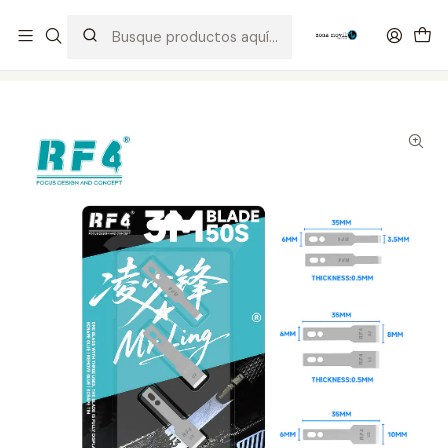
Distribuidor Autorizado Kaisi & SUGON
Inicio
Tienda
Consumibles
Cuchillas Planas RF4 3M50S