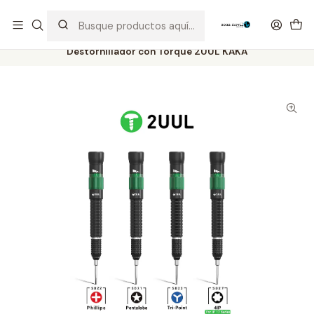
Distribuidor Autorizado Kaisi & SUGON
Inicio
Tienda
Herramientas
Destornillador con Torque 2UUL KAKA