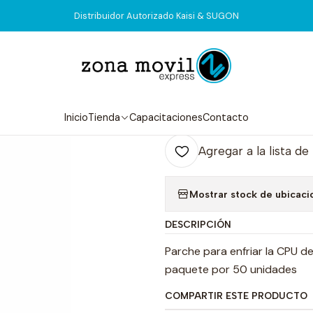
Inicio
Tienda
Consumibles
Disipador Termico 2UUL SC09
Distribuidor Autorizado Kaisi & SUGON
|
Disipador Ter
Agr
Inicio
Tienda
Capacitaciones
Contacto
Cantidad
Agregar a la lista de
Mostrar stock de ubicaci
DESCRIPCIÓN
Parche para enfriar la CPU 
paquete por 50 unidades
COMPARTIR ESTE PRODUCTO