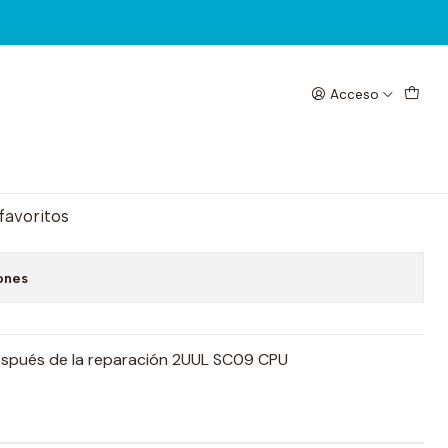
Acceso
mico 2UUL SC09
egar al Carrito
Comprar ahora
 favoritos
ones
después de la reparación 2UUL SC09 CPU