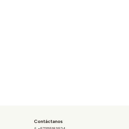
Contáctanos
+573115183524