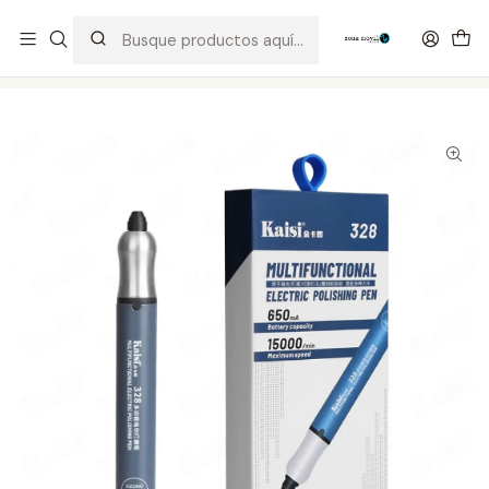
Distribuidor Autorizado Kaisi & SUGON
Inicio
Tienda
Herramientas
Dremel Kaisi 328