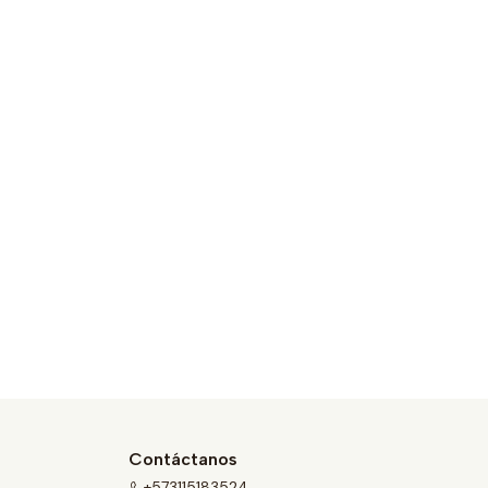
Contáctanos
+573115183524