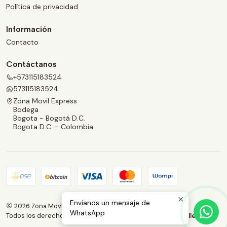
Política de privacidad
Información
Contacto
Contáctanos
+573115183524
573115183524
Zona Movil Express
Bodega
Bogota - Bogotá D.C.
Bogota D.C. - Colombia
Envíanos un mensaje de
2026 Zona Movil Express.
WhatsApp
Todos los derechos reservados.
Desarrollado por Jumpseller
.