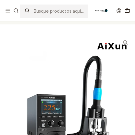
Distribuidor Autorizado Kaisi & SUGON
Inicio
Tienda
Equipos
Estación AiXun H310D