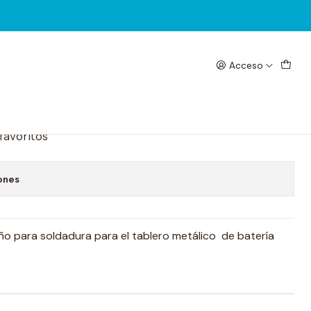
Acceso
aterias 2UUL SC39
 favoritos
ones
 para soldadura para el tablero metálico de batería