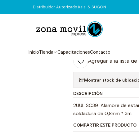
Inicio
Tienda
Consumibles
Estaño para Baterias 2UUL SC39
Distribuidor Autorizado Kaisi & SUGON
|
Estaño para B
4.9
7 reseñas
Inicio
Tienda
Capacitaciones
Contacto
Agregar a la lista de
Mostrar stock de ubicaci
DESCRIPCIÓN
2UUL SC39 Alambre de estaño
soldadura de 0,8mm * 3m
COMPARTIR ESTE PRODUCTO