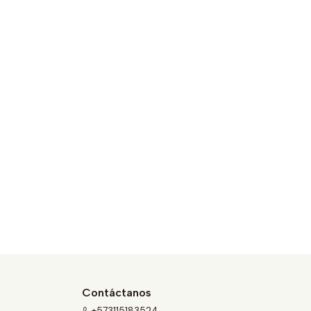
Contáctanos
+573115183524