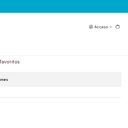
Acceso
egar al Carrito
Comprar ahora
 favoritos
ones