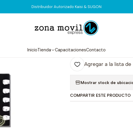
Inicio
Tienda
Integrados
ET9640 OVP
Distribuidor Autorizado Kaisi & SUGON
|
ET9640 OVP
Agr
Inicio
Tienda
Capacitaciones
Contacto
Cantidad
Agregar a la lista de
Mostrar stock de ubicaci
COMPARTIR ESTE PRODUCTO