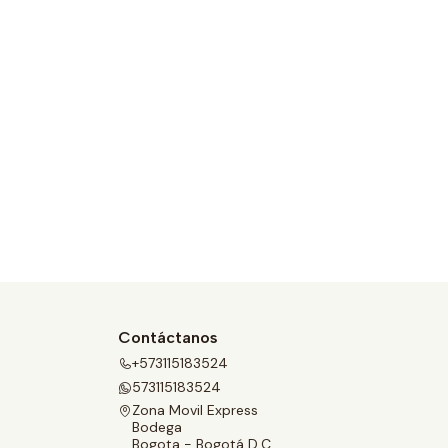
Contáctanos
+573115183524
573115183524
Zona Movil Express
Bodega
Bogota - Bogotá D.C.