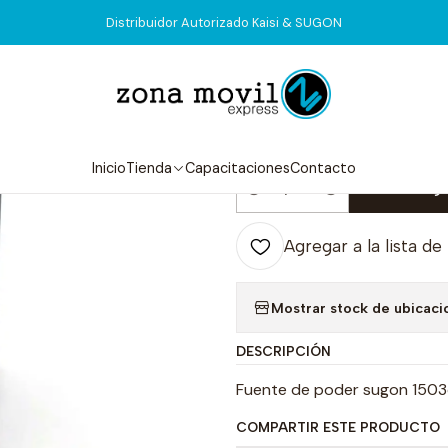
Inicio
Tienda
Equipos
Fuente de Poder Sugon 1503ds
Distribuidor Autorizado Kaisi & SUGON
|
Fuente de Pod
5.0
2 reseñas
Inicio
Tienda
Capacitaciones
Contacto
Agr
Cantidad
Agregar a la lista de
Mostrar stock de ubicaci
DESCRIPCIÓN
Fuente de poder sugon 1503d
COMPARTIR ESTE PRODUCTO