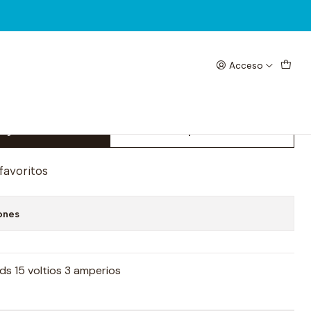
Acceso
er Sugon 1503ds
egar al Carrito
Comprar ahora
 favoritos
ones
s 15 voltios 3 amperios