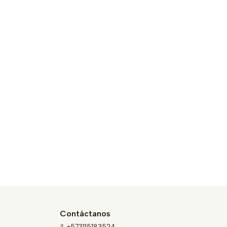
Contáctanos
+573115183524