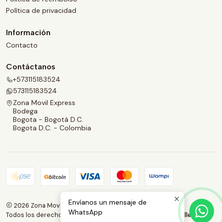
Política de privacidad
Información
Contacto
Contáctanos
+573115183524
573115183524
Zona Movil Express
Bodega
Bogota - Bogotá D.C.
Bogota D.C. - Colombia
Envíanos un mensaje de
2026 Zona Movil Express.
WhatsApp
Todos los derechos reservados.
Desarrollado por Jumpseller
.