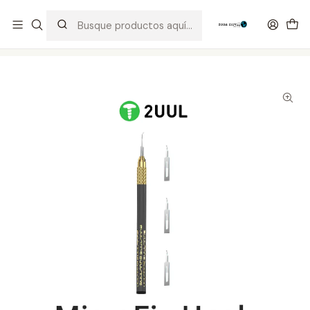
Distribuidor Autorizado Kaisi & SUGON
Inicio
Tienda
Herramientas
Gancho MicroFix 2UUL DA12