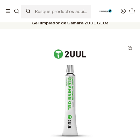
Distribuidor Autorizado Kaisi & SUGON
Inicio
Tienda
Consumibles
Gel limpiador de Camara 2UUL GL03