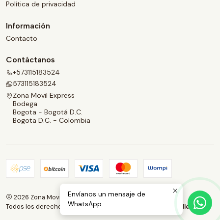
Política de privacidad
Información
Contacto
Contáctanos
+573115183524
573115183524
Zona Movil Express
Bodega
Bogota - Bogotá D.C.
Bogota D.C. - Colombia
Envíanos un mensaje de
2026 Zona Movil Express.
WhatsApp
Todos los derechos reservados.
Desarrollado por Jumpseller
.