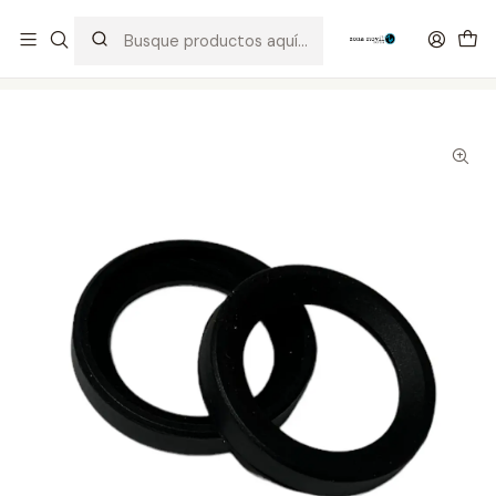
Distribuidor Autorizado Kaisi & SUGON
Inicio
Tienda
Herramientas
Goma Oculares Ajustables