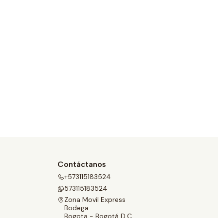
Contáctanos
+573115183524
573115183524
Zona Movil Express
Bodega
Bogota - Bogotá D.C.