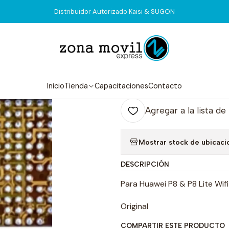
Inicio
Tienda
Integrados
HI1101
Distribuidor Autorizado Kaisi & SUGON
|
HI1101
Agr
Inicio
Tienda
Capacitaciones
Contacto
Cantidad
Agregar a la lista de
Mostrar stock de ubicaci
DESCRIPCIÓN
Para Huawei P8 & P8 Lite Wifi
Original
COMPARTIR ESTE PRODUCTO