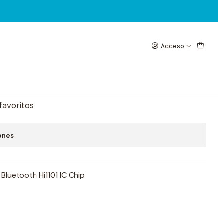
Acceso
egar al Carrito
Comprar ahora
 favoritos
ones
 Bluetooth Hi1101 IC Chip