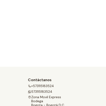
Contáctanos
+573115183524
573115183524
Zona Movil Express
Bodega
Bogota - Bogotá D.C.