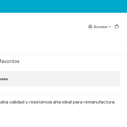
Acceso
 0.026mm ZME-026
egar al Carrito
Comprar ahora
 favoritos
ones
lta calidad y resistencia alta ideal para remanufactura