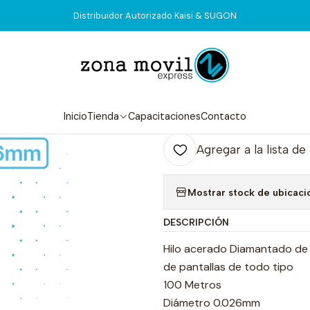
Inicio
Tienda
Consumibles
Hilo Acerado 0.026mm ZME-026
Distribuidor Autorizado Kaisi & SUGON
|
Hilo Acerado
Agr
Inicio
Tienda
Capacitaciones
Contacto
Cantidad
Agregar a la lista de
Mostrar stock de ubicaci
DESCRIPCIÓN
Hilo acerado Diamantado de a
de pantallas de todo tipo
100 Metros
Diámetro 0.026mm