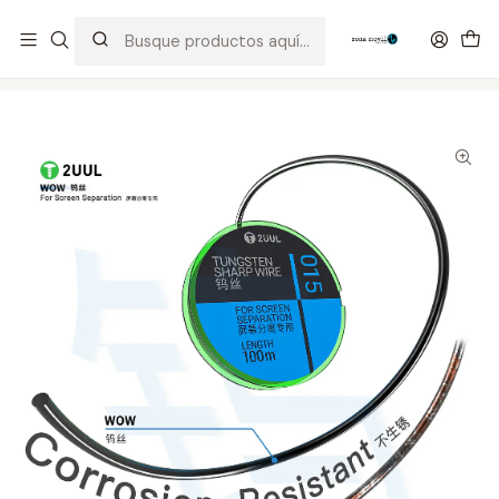
Distribuidor Autorizado Kaisi & SUGON
Inicio
Tienda
Consumibles
Hilo Acerado WS-015 2UUL