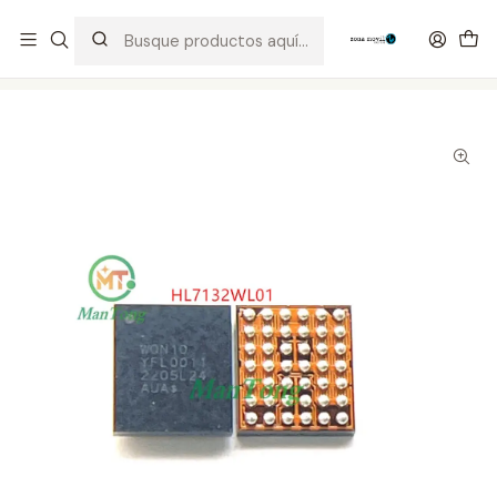
Distribuidor Autorizado Kaisi & SUGON
Inicio
Tienda
Integrados
HL7132WL01 WQN10