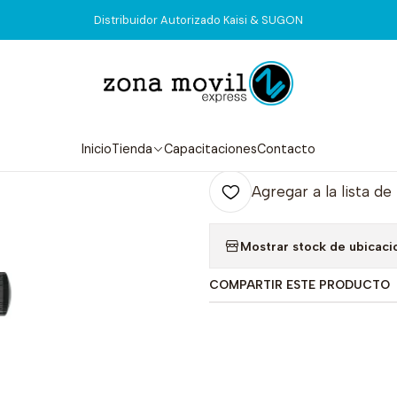
Inicio
Tienda
Herramientas
Holder IC 2UUL BH04
Distribuidor Autorizado Kaisi & SUGON
|
Holder IC 2U
Agr
Inicio
Tienda
Capacitaciones
Contacto
Cantidad
Agregar a la lista de
Mostrar stock de ubicaci
COMPARTIR ESTE PRODUCTO