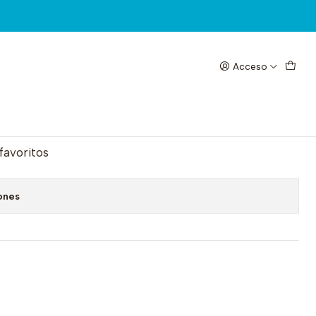
Acceso
UL BH04
egar al Carrito
Comprar ahora
 favoritos
ones