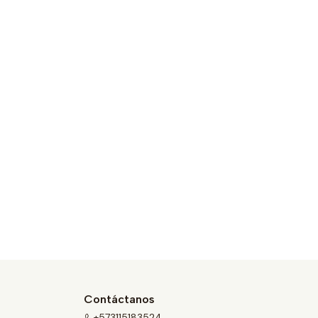
Contáctanos
+573115183524