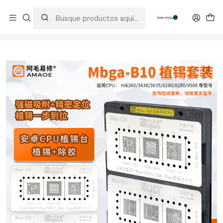
Distribuidor Autorizado Kaisi & SUGON
Inicio
Tienda
Ofertas
Holder Reballing Mbga-B10