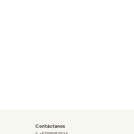
Contáctanos
+573115183524