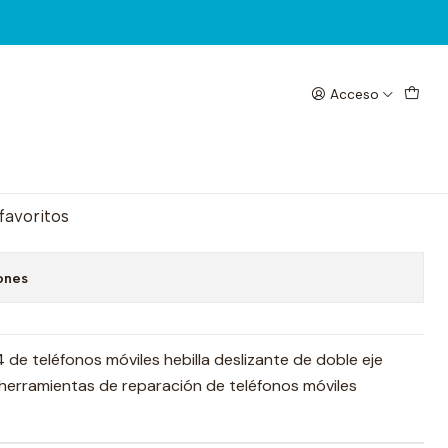
04
Acceso
sal en Fibra RF4 RF-FT04
egar al Carrito
Comprar ahora
 favoritos
ones
 de teléfonos móviles hebilla deslizante de doble eje
e herramientas de reparación de teléfonos móviles