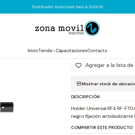
nicio
Tienda
Herramientas
Holder Universal en Fibra RF4 RF-FT
Distribuidor Autorizado Kaisi & SUGON
|
Holder Univer
Agr
Inicio
Tienda
Capacitaciones
Contacto
Cantidad
Agregar a la lista de
Mostrar stock de ubicaci
DESCRIPCIÓN
Holder Universal RF4 RF-FT04
negro fijación antideslizant
COMPARTIR ESTE PRODUCTO