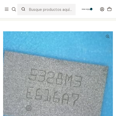
Distribuidor Autorizado Kaisi & SUGON
Inicio
Tienda
Integrados
IC WIFI S5 -M2