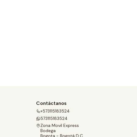
Contáctanos
+573115183524
573115183524
Zona Movil Express
Bodega
Bogota - Bogotá D.C.