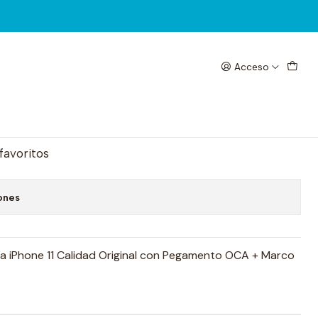
Acceso
r + Oca + marco
egar al Carrito
Comprar ahora
 favoritos
ones
ra iPhone 11 Calidad Original con Pegamento OCA + Marco