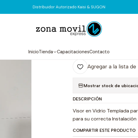
Inicio
Tienda
Visor & Touch
iPhone 11 Visor + Oca + marco
Distribuidor Autorizado Kaisi & SUGON
|
iPhone 11 Viso
Agr
Inicio
Tienda
Capacitaciones
Contacto
Cantidad
Agregar a la lista de
Mostrar stock de ubicaci
DESCRIPCIÓN
Visor en Vidrio Templada pa
para su correcta Instalación
COMPARTIR ESTE PRODUCTO