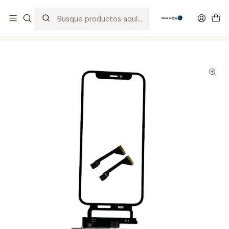
Distribuidor Autorizado Kaisi & SUGON
Inicio
Tienda
Visor & Touch
iPhone 12 mini Tactil + Oca