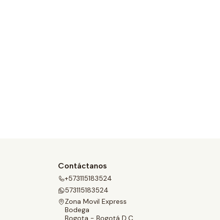
Contáctanos
+573115183524
573115183524
Zona Movil Express
Bodega
Bogota - Bogotá D.C.