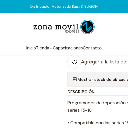
Inicio
Tienda
Equipos
iPhone 15 16 Baseband JCID
Distribuidor Autorizado Kaisi & SUGON
|
iPhone 15 16 
Agr
Inicio
Tienda
Capacitaciones
Contacto
Cantidad
Agregar a la lista de
Mostrar stock de ubicaci
DESCRIPCIÓN
Programador de reparación s
series 15-16
• Compatible con las series 1