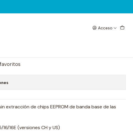
Acceso
Baseband JCID
egar al Carrito
Comprar ahora
 favoritos
ones
in extracción de chips EEPROM de banda base de las
5/16/16E (versiones CH y US)