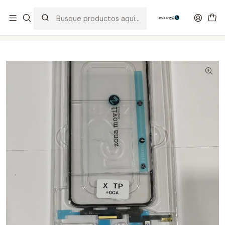
Distribuidor Autorizado Kaisi & SUGON
Inicio
Tienda
Visor & Touch
iPhone X táctil