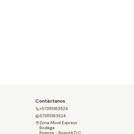
Contáctanos
+573115183524
573115183524
Zona Movil Express
Bodega
Bogota - Bogotá D.C.