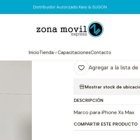
Inicio
Tienda
Visor & Touch
iPhone Xs Max Marco
Distribuidor Autorizado Kaisi & SUGON
|
iPhone Xs Ma
Agr
Inicio
Tienda
Capacitaciones
Contacto
Cantidad
Agregar a la lista de
Mostrar stock de ubicaci
DESCRIPCIÓN
Marco para iPhone Xs Max
COMPARTIR ESTE PRODUCTO