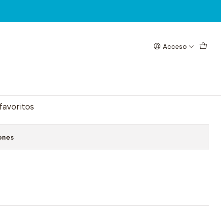
Acceso
x Marco
egar al Carrito
Comprar ahora
 favoritos
ones