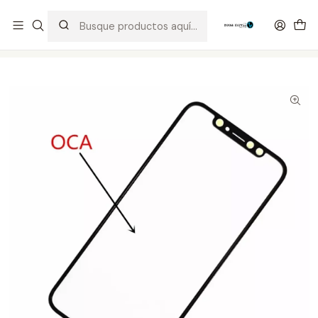
Distribuidor Autorizado Kaisi & SUGON
Inicio
Tienda
Visor & Touch
iPhone xs Visor + Oca