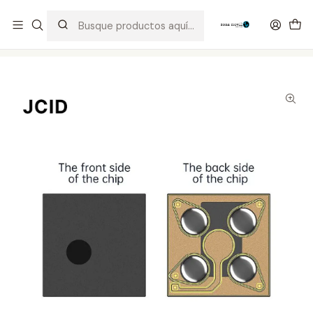
Distribuidor Autorizado Kaisi & SUGON
Inicio
Tienda
Integrados
JC 12-14 LiDAR Repair Chip