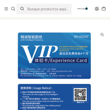
Distribuidor Autorizado Kaisi & SUGON
Inicio
Tienda
Licencias
JCID licencia 1 Año