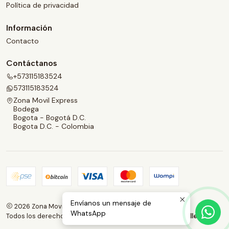
Política de privacidad
Información
Contacto
Contáctanos
+573115183524
573115183524
Zona Movil Express
Bodega
Bogota - Bogotá D.C.
Bogota D.C. - Colombia
Envíanos un mensaje de
2026 Zona Movil Express.
WhatsApp
Todos los derechos reservados.
Desarrollado por Jumpseller
.