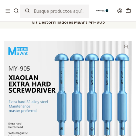
Distribuidor Autorizado Kaisi & SUGON
Inicio
Tienda
Herramientas
Kit Destornilladores MaAnt MY-905