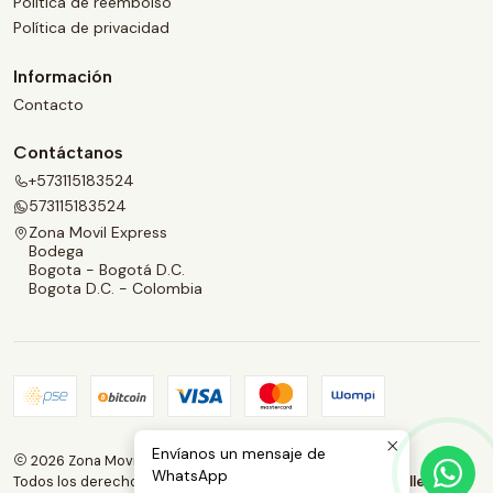
Politica de reembolso
Política de privacidad
Información
Contacto
Contáctanos
+573115183524
573115183524
Zona Movil Express
Bodega
Bogota - Bogotá D.C.
Bogota D.C. - Colombia
Envíanos un mensaje de
2026 Zona Movil Express.
WhatsApp
Todos los derechos reservados.
Desarrollado por Jumpseller
.