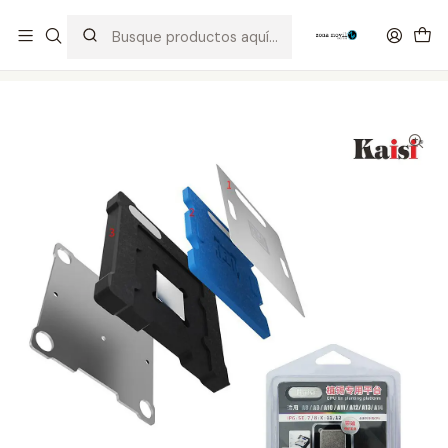
Distribuidor Autorizado Kaisi & SUGON
Inicio
Tienda
Ofertas
Kit Reballing CPU iPhone