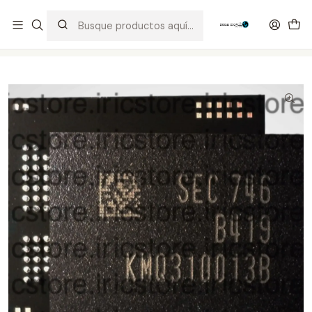
Distribuidor Autorizado Kaisi & SUGON
Inicio
Tienda
Integrados
KMQ310013B-B419