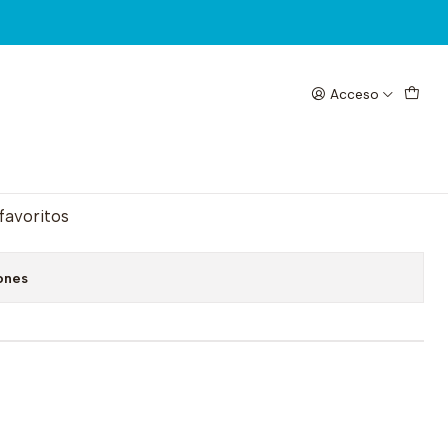
Acceso
10 en 1 KSDZ 001
egar al Carrito
Comprar ahora
 favoritos
ones