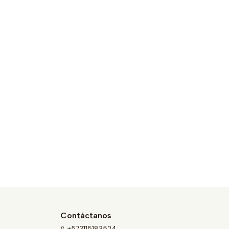
Contáctanos
+573115183524