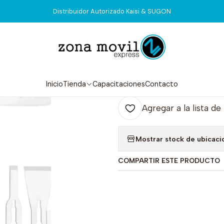
Inicio
Tienda
Herramientas
Laminas Kaisi 10 en 1 KSDZ 001
Distribuidor Autorizado Kaisi & SUGON
|
Laminas Kaisi 
Agr
Inicio
Tienda
Capacitaciones
Contacto
Cantidad
Agregar a la lista de
Mostrar stock de ubicaci
COMPARTIR ESTE PRODUCTO