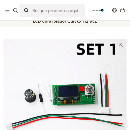
Distribuidor Autorizado Kaisi & SUGON
Inicio
Tienda
Herramientas
LCD Controlador Quicko T12 952