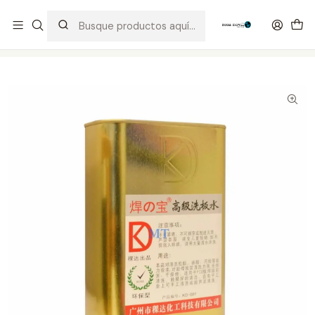
Distribuidor Autorizado Kaisi & SUGON
Inicio
Tienda
Consumibles
Limpia Contactos KD 001